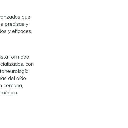
vanzados que
s precisas y
os y eficaces.
está formado
cializados, con
toneurología,
ías del oído
n cercana,
 médica.