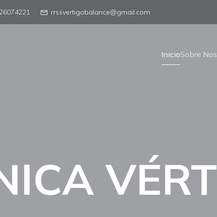
26074221
rrssvertigobalance@gmail.com
Inicio
Sobre Nos
NICA VÉR