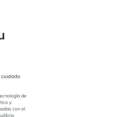
u
o
l cuidado
tecnología de
tico y
nadas con el
ilibrio.